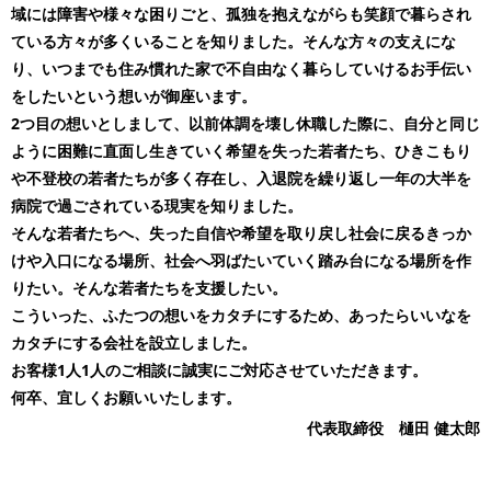
域には障害や様々な困りごと、孤独を抱えながらも笑顔で暮らされ
ている方々が多くいることを知りました。そんな方々の支えにな
り、いつまでも住み慣れた家で不自由なく暮らしていけるお手伝い
をしたいという想いが御座います。
2つ目の想いとしまして、以前体調を壊し休職した際に、自分と同じ
ように困難に直面し生きていく希望を失った若者たち、ひきこもり
や不登校の若者たちが多く存在し、入退院を繰り返し一年の大半を
病院で過ごされている現実を知りました。
そんな若者たちへ、失った自信や希望を取り戻し社会に戻るきっか
けや入口になる場所、社会へ羽ばたいていく踏み台になる場所を作
りたい。そんな若者たちを支援したい。
こういった、ふたつの想いをカタチにするため、あったらいいなを
カタチにする会社を設立しました。
お客様1人1人のご相談に誠実にご対応させていただきます。
何卒、宜しくお願いいたします。
代表取締役 樋田 健太郎