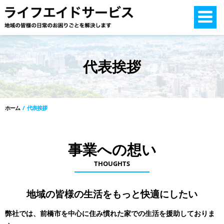
コ
ン
テ
ン
ツ
代表挨拶
へ
ス
キ
ッ
ホーム
代表挨拶
プ
事業への想い
THOUGHTS
地域の皆様の生活をもっと快適にしたい
弊社では、前橋市を中心に住み慣れた家での生活を援助しておりま